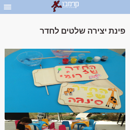
A PHP Error Was Encountered
Severity: Warning
פינת יצירה שלטים לחדר
Message: Illegal string offset 'id'
Filename: controllers/home.php
Line Number: 212