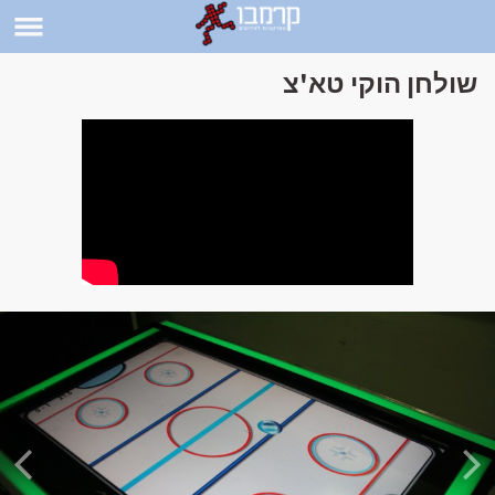
שולחן הוקי טא'צ